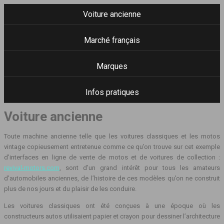
Voiture ancienne
Marché français
Marques
Infos pratiques
Voiture ancienne
Toute machine ancienne telle que les voitures classiques et les motos
vintage copieusement entretenue comme ce qu’on trouve sur cet exemple
d’interfaces en ligne de vente de motos et de voitures de collection :
revival-motors.com
, sont d’un grand intérêt pour tous les amateurs
d’automobiles anciennes, de l’histoire de ces modèles qu’on ne construit
plus de nos jours et du plaisir de les conduire.
Les voitures classiques ont été conçues à une époque où les
constructeurs autos utilisaient papier et crayon pour dessiner l’architecture